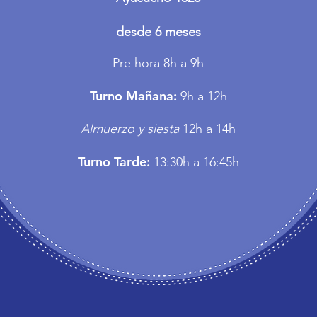
desde 6 meses
Pre hora 8h a 9h
Turno Mañana:
9h a 12h
Almuerzo y siesta
12h a 14h
Turno Tarde:
13:30h a 16:45h