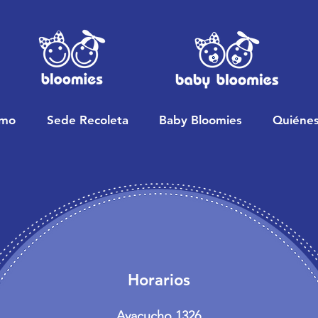
rmo
Sede Recoleta
Baby Bloomies
Quiéne
Horarios
Ayacucho 1326