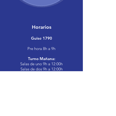
Horarios
Guise 1790
Pre hora 8h a 9h
Turno Mañana:
Salas de uno 9h a 12:00h
Salas de dos 9h a 12:00h
Salas de tres 9h a 12:00h
Almuerzo y siesta:
12h a 14h
Turno Tarde:
Salas de uno 13:30h a 16:45h
Salas de dos 13:30h a 16:45h
Salas de tres 13:30
h a 16:45h